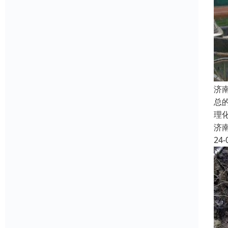
济
总
理
济
24-