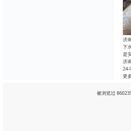
济
下
是
济
24-
更
被浏览过 8602