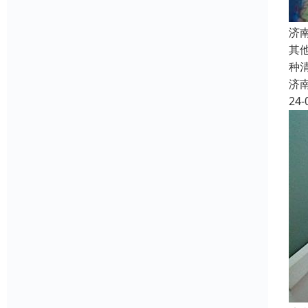
济
其
种
济
24-