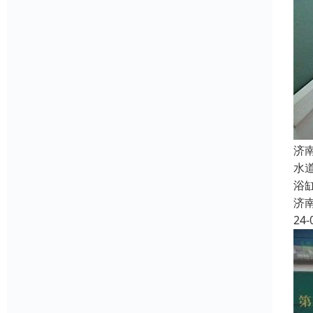
济
水
浴
济
24-