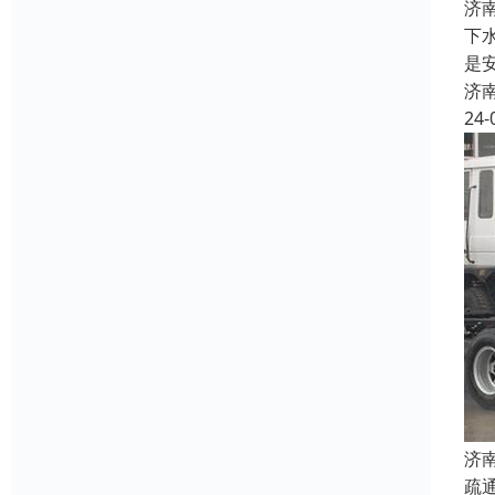
济
下
是
济
24-
济
疏