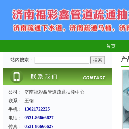
首页
产
站内搜索：
公司：
济南福彩鑫管道疏通抽粪中心
联系：
王钢
手机：
13021722225
电话：
0531-86666627
传真：
0531-86666627