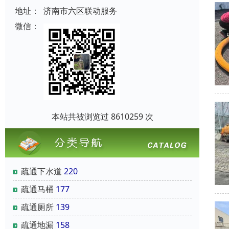
地址：
济南市六区联动服务
微信：
本站共被浏览过 8610259 次
疏通下水道
220
疏通马桶
177
疏通厕所
139
疏通地漏
158