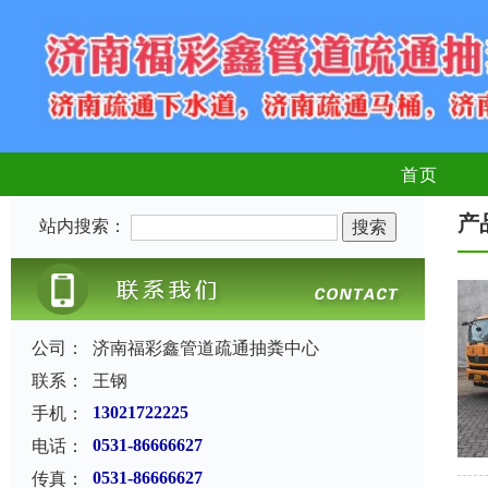
首页
产
站内搜索：
公司：
济南福彩鑫管道疏通抽粪中心
联系：
王钢
手机：
13021722225
电话：
0531-86666627
传真：
0531-86666627