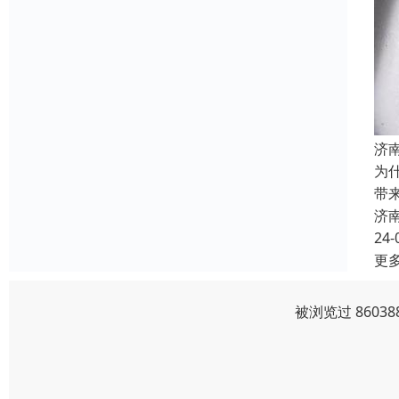
济
为
带
济
24-
更
被浏览过 8603