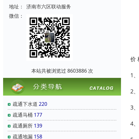
地址：
济南市六区联动服务
微信：
价
本站共被浏览过 8603886 次
1
2
疏通下水道
220
3
疏通马桶
177
4
疏通厕所
139
疏通地漏
158