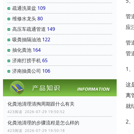
5
疏通洗菜盆
109
管
维修水龙头
80
应
高压车疏通管道
149
吸粪抽隔油池
122
管
抽化粪池
164
管
济南打捞手机
65
1
济南抽粪公司
106
这
离
化粪池清理清掏周期跟什么有关
就
423阅读 2026-07-29 19:50:52
2
化粪池清理的步骤流程是怎么样的
423阅读 2026-07-29 19:50:18