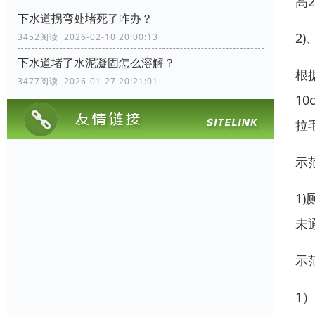
高
下水道拐弯处堵死了咋办？
2
3452阅读 2026-02-10 20:00:13
下水道堵了水泥凝固怎么溶解？
根
3477阅读 2026-01-27 20:21:01
1
拉
示
1
未
示
1