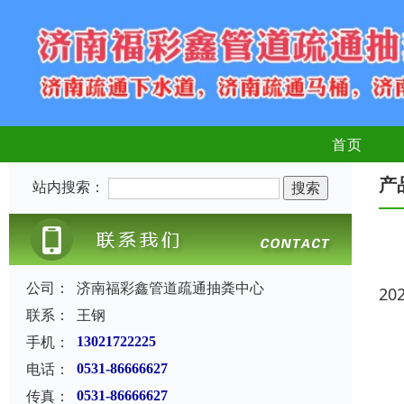
首页
产
站内搜索：
公司：
济南福彩鑫管道疏通抽粪中心
20
联系：
王钢
手机：
13021722225
电话：
0531-86666627
传真：
0531-86666627