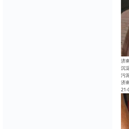
济
沉
污
济
21-