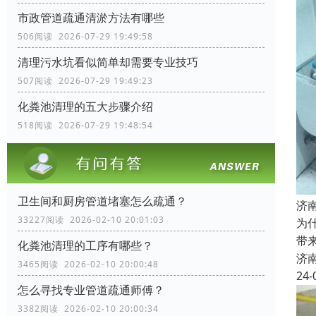
市政管道疏通清淤方法有哪些
506阅读 2026-07-29 19:49:58
清理污水坑看似简单却需要专业技巧
507阅读 2026-07-29 19:49:23
化粪池清理的五大步骤介绍
518阅读 2026-07-29 19:48:54
卫生间和厨房管道堵塞怎么疏通？
济
33227阅读 2026-02-10 20:01:03
为
带
化粪池清理的工序有哪些？
济
3465阅读 2026-02-10 20:00:48
24-
怎么寻找专业管道疏通师傅？
3382阅读 2026-02-10 20:00:34