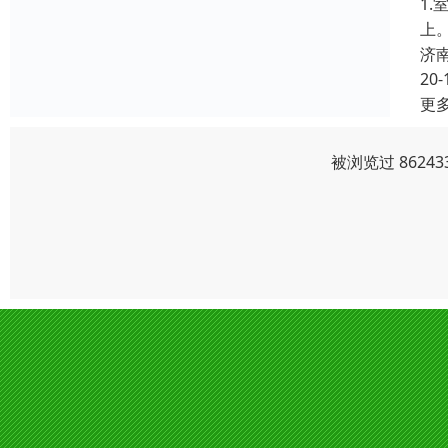
1
上
济
20-
更
被浏览过 8624