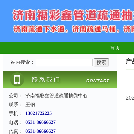
首页
产
站内搜索：
公司：
济南福彩鑫管道疏通抽粪中心
20
联系：
王钢
手机：
13021722225
电话：
0531-86666627
传真：
0531-86666627