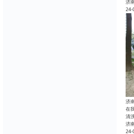
济
24-
济
在
清
济
24-