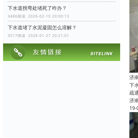
下水道拐弯处堵死了咋办？
3486阅读 2026-02-10 20:00:13
下水道堵了水泥凝固怎么溶解？
3517阅读 2026-01-27 20:21:01
济
下
疏
济
19-