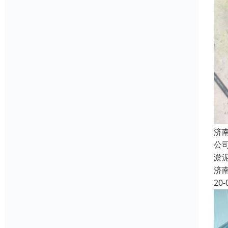
济
公
淤
济
20-