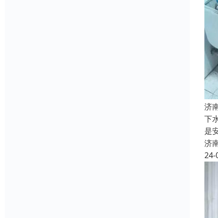
济
下
是
济
24-