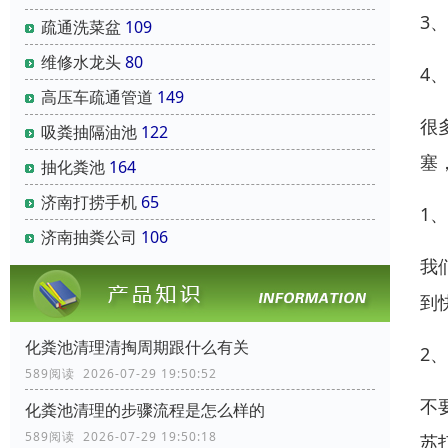
3
疏通洗菜盆
109
维修水龙头
80
4
高压车疏通管道
149
很
吸粪抽隔油池
122
塞
抽化粪池
164
济南打捞手机
65
1
济南抽粪公司
106
我
到
化粪池清理清掏周期跟什么有关
2
589阅读 2026-07-29 19:50:52
不
化粪池清理的步骤流程是怎么样的
589阅读 2026-07-29 19:50:18
苏