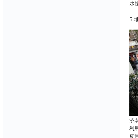
水
5
济
利
皮