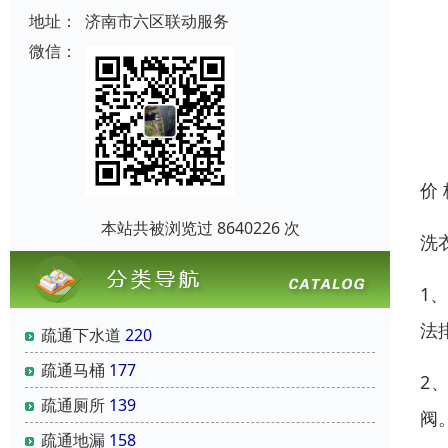
地址：
济南市六区联动服务
微信：
价
本站共被浏览过 8640226 次
洗
1
法
疏通下水道
220
疏通马桶
177
2
疏通厕所
139
阀
疏通地漏
158