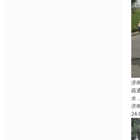
济
疏
水
济
24-