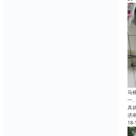
马
一
具
济
18-