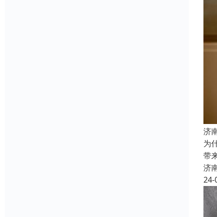
济
为
带
济
24-