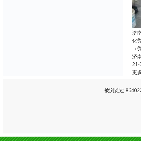
济
化
（
济
21-
更
被浏览过 8640