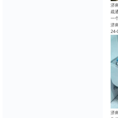
济
疏
一
济
24-
济