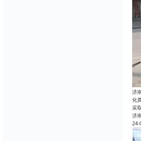
济
化
采
济
24-