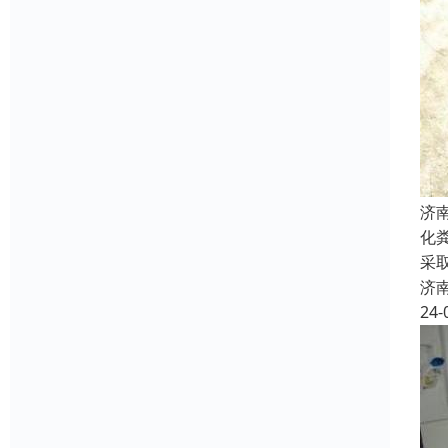
济
化
采
济
24-