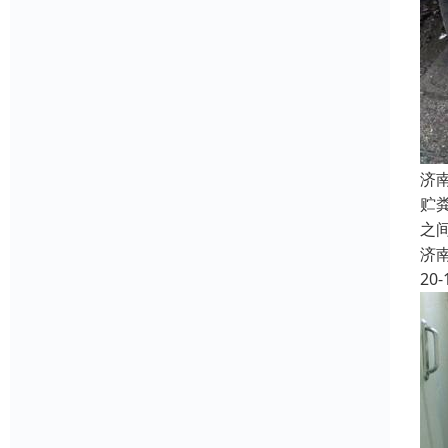
济
贮
之
济
20-