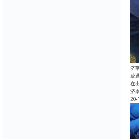
济
疏
在
济
20-