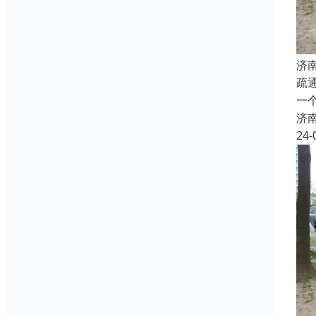
济
疏
一
济
24-