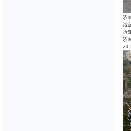
济
浴
拆
济
24-