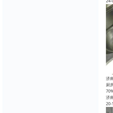
24-
济
厨
7
济
20-