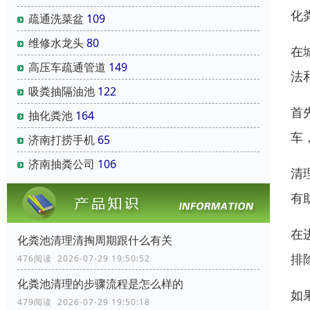
化
疏通洗菜盆
109
维修水龙头
80
在
高压车疏通管道
149
法
吸粪抽隔油池
122
首
抽化粪池
164
车
济南打捞手机
65
济南抽粪公司
106
清
有
在
化粪池清理清掏周期跟什么有关
排
476阅读 2026-07-29 19:50:52
化粪池清理的步骤流程是怎么样的
如
479阅读 2026-07-29 19:50:18