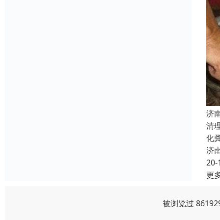
济
清
化
济
20-
更
被浏览过 8619