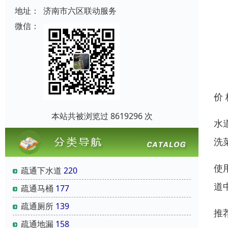
地址：
济南市六区联动服务
微信：
价
本站共被浏览过 8619296 次
水
洗
使
疏通下水道
220
道
疏通马桶
177
疏通厕所
139
推
疏通地漏
158