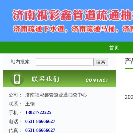
首页
产
站内搜索：
公司：
济南福彩鑫管道疏通抽粪中心
20
联系：
王钢
手机：
13021722225
电话：
0531-86666627
传真：
0531-86666627