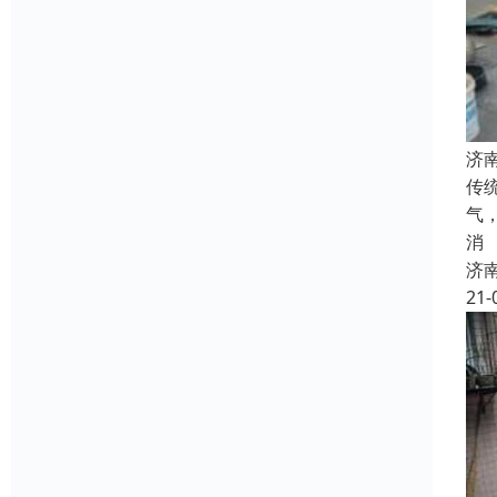
济
传
气
消
济
21-