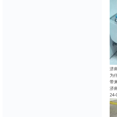
济
为
带
济
24-