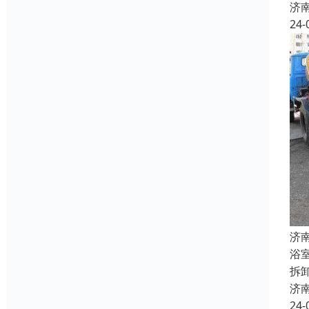
济
24-
济
浴
拆
济
24-