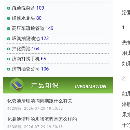
疏通洗菜盆
109
浴
维修水龙头
80
1
高压车疏通管道
149
吸粪抽隔油池
122
先
抽化粪池
164
用
济南打捞手机
65
如
济南抽粪公司
106
2
如
化粪池清理清掏周期跟什么有关
淋
462阅读 2026-07-29 19:50:52
果
化粪池清理的步骤流程是怎么样的
干
463阅读 2026-07-29 19:50:18