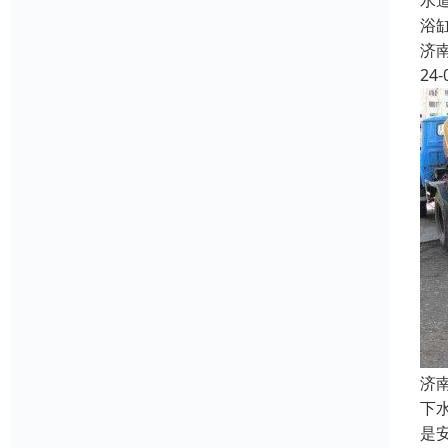
水
浴
济
24-
济
下
是