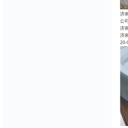
济
公
济
济
20-