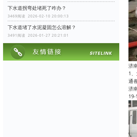
下水道拐弯处堵死了咋办？
3469阅读 2026-02-10 20:00:13
下水道堵了水泥凝固怎么溶解？
3491阅读 2026-01-27 20:21:01
济
1
通
济
19-