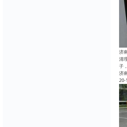
济
清
子
济
20-