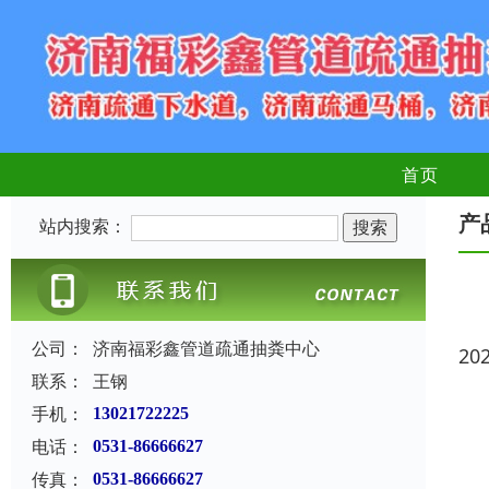
首页
产
站内搜索：
公司：
济南福彩鑫管道疏通抽粪中心
20
联系：
王钢
手机：
13021722225
电话：
0531-86666627
传真：
0531-86666627