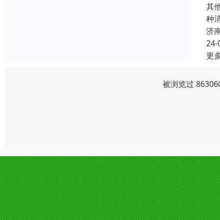
其
种
济
24-
更
被浏览过 8630