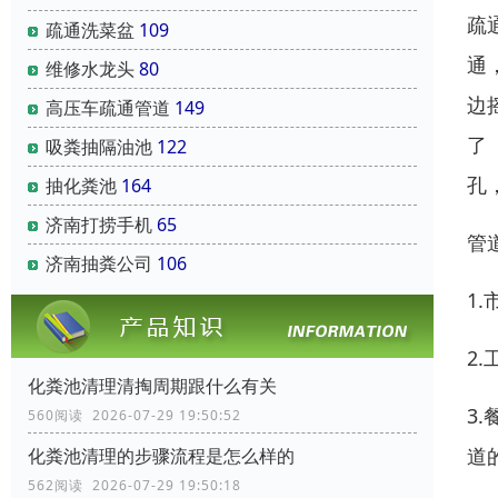
疏
疏通洗菜盆
109
通
维修水龙头
80
边
高压车疏通管道
149
了
吸粪抽隔油池
122
孔
抽化粪池
164
济南打捞手机
65
管
济南抽粪公司
106
1
2
化粪池清理清掏周期跟什么有关
3
560阅读 2026-07-29 19:50:52
道
化粪池清理的步骤流程是怎么样的
562阅读 2026-07-29 19:50:18