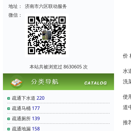
地址：
济南市六区联动服务
微信：
价
本站共被浏览过 8630605 次
水
洗
使
疏通下水道
220
道
疏通马桶
177
疏通厕所
139
推
疏通地漏
158