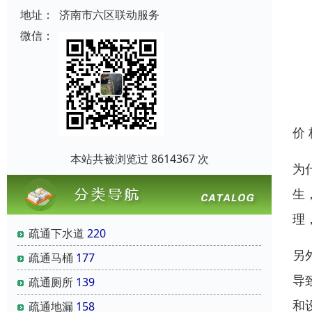
地址：
济南市六区联动服务
微信：
价
本站共被浏览过 8614367 次
为
生
理
疏通下水道
220
另
疏通马桶
177
导
疏通厕所
139
和
疏通地漏
158