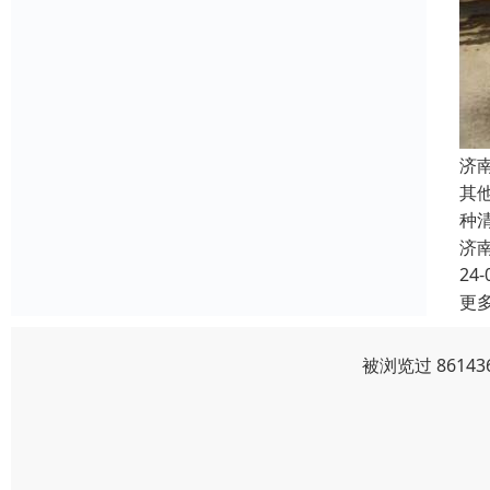
济
其
种
济
24-
更
被浏览过 8614