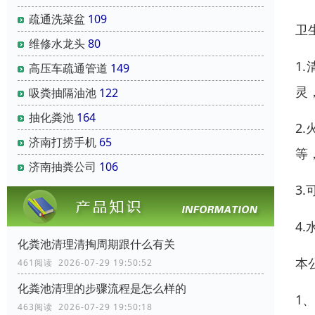
疏通洗菜盆
109
卫
维修水龙头
80
1
高压车疏通管道
149
灵
吸粪抽隔油池
122
抽化粪池
164
2
济南打捞手机
65
等
济南抽粪公司
106
3
4
化粪池清理清掏周期跟什么有关
本
461阅读 2026-07-29 19:50:52
化粪池清理的步骤流程是怎么样的
1
463阅读 2026-07-29 19:50:18