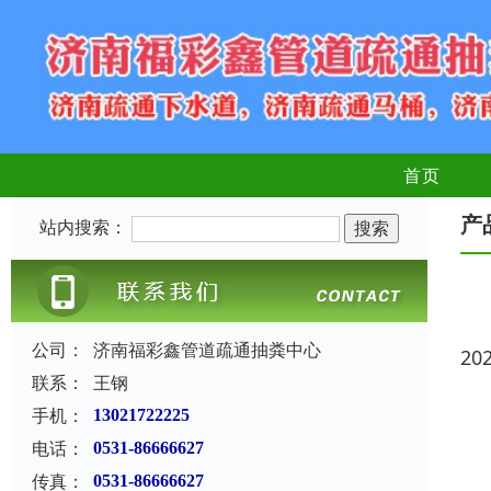
首页
产
站内搜索：
公司：
济南福彩鑫管道疏通抽粪中心
20
联系：
王钢
手机：
13021722225
电话：
0531-86666627
传真：
0531-86666627