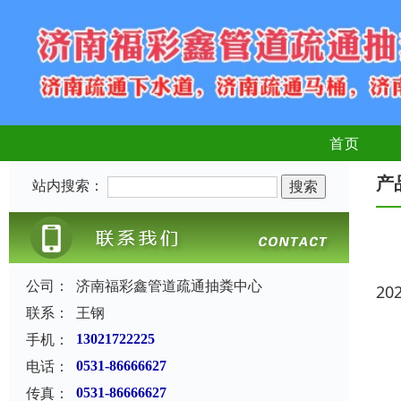
首页
产
站内搜索：
公司：
济南福彩鑫管道疏通抽粪中心
20
联系：
王钢
手机：
13021722225
电话：
0531-86666627
传真：
0531-86666627