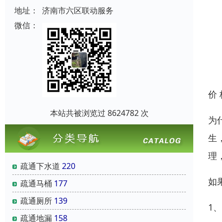
地址：
济南市六区联动服务
微信：
价
本站共被浏览过 8624782 次
为
生
理
疏通下水道
220
如
疏通马桶
177
疏通厕所
139
1
疏通地漏
158