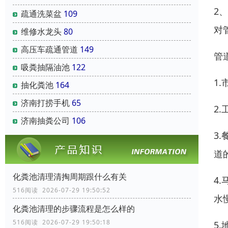
2
疏通洗菜盆
109
对
维修水龙头
80
高压车疏通管道
149
管
吸粪抽隔油池
122
1
抽化粪池
164
济南打捞手机
65
2
济南抽粪公司
106
3
道
化粪池清理清掏周期跟什么有关
4
516阅读 2026-07-29 19:50:52
水
化粪池清理的步骤流程是怎么样的
516阅读 2026-07-29 19:50:18
5