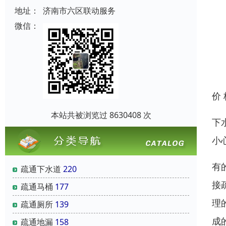
地址：
济南市六区联动服务
微信：
价
本站共被浏览过 8630408 次
下
小
有
疏通下水道
220
接
疏通马桶
177
理
疏通厕所
139
成
疏通地漏
158