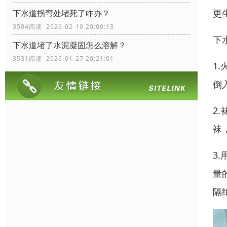
更
下水道拐弯处堵死了咋办？
3504阅读 2026-02-10 20:00:13
下
下水道堵了水泥凝固怎么溶解？
3531阅读 2026-01-27 20:21:01
1
倒
2
袜
3
量
隔