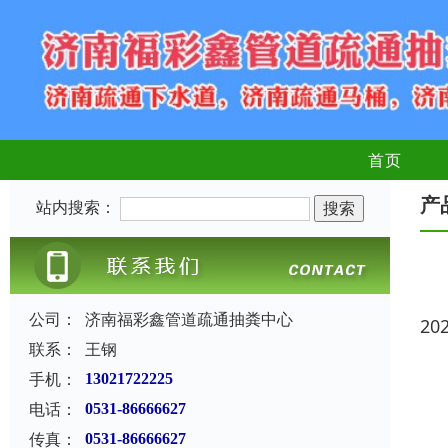
首页
产
站内搜索：
公司：
济南福彩鑫管道疏通抽粪中心
20
联系：
王钢
手机：
13021722225
电话：
0531-86666627
传真：
0531-86666627