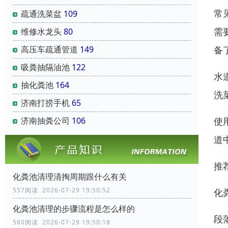
常
疏通洗菜盆
109
需
维修水龙头
80
备
高压车疏通管道
149
吸粪抽隔油池
122
水
抽化粪池
164
洗
济南打捞手机
65
使
济南抽粪公司
106
道
推
化粪池清理清掏周期跟什么有关
557阅读 2026-07-29 19:50:52
化
化粪池清理的步骤流程是怎么样的
段
560阅读 2026-07-29 19:50:18