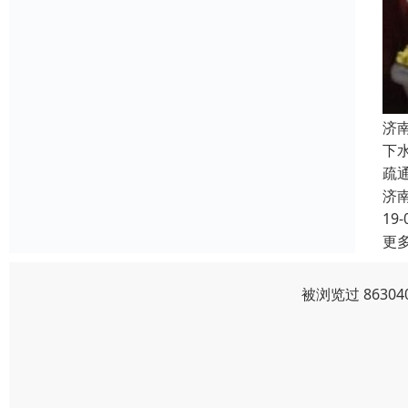
济
下
疏
济
19-
更
被浏览过 8630