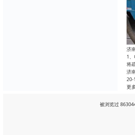
济
1
将
济
20-
更
被浏览过 8630