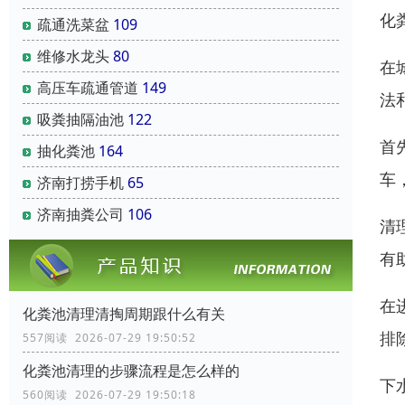
化
疏通洗菜盆
109
维修水龙头
80
在
高压车疏通管道
149
法
吸粪抽隔油池
122
首
抽化粪池
164
车
济南打捞手机
65
济南抽粪公司
106
清
有
在
化粪池清理清掏周期跟什么有关
排
557阅读 2026-07-29 19:50:52
化粪池清理的步骤流程是怎么样的
下
560阅读 2026-07-29 19:50:18