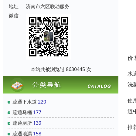
地址：
济南市六区联动服务
微信：
价
本站共被浏览过 8630445 次
水
洗
使
疏通下水道
220
道
疏通马桶
177
疏通厕所
139
推
疏通地漏
158