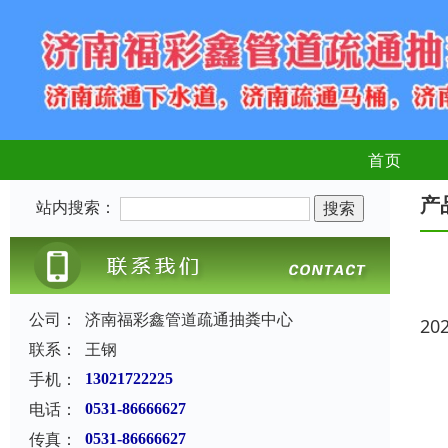
首页
产
站内搜索：
公司：
济南福彩鑫管道疏通抽粪中心
20
联系：
王钢
手机：
13021722225
电话：
0531-86666627
传真：
0531-86666627