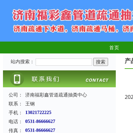
首页
产
站内搜索：
公司：
济南福彩鑫管道疏通抽粪中心
20
联系：
王钢
手机：
13021722225
电话：
0531-86666627
传真：
0531-86666627