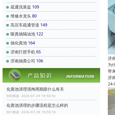
疏通洗菜盆
109
维修水龙头
80
高压车疏通管道
149
吸粪抽隔油池
122
抽化粪池
164
济南打捞手机
65
济
济南抽粪公司
106
为
带
济
24-
化粪池清理清掏周期跟什么有关
500阅读 2026-07-29 19:50:52
化粪池清理的步骤流程是怎么样的
501阅读 2026-07-29 19:50:18