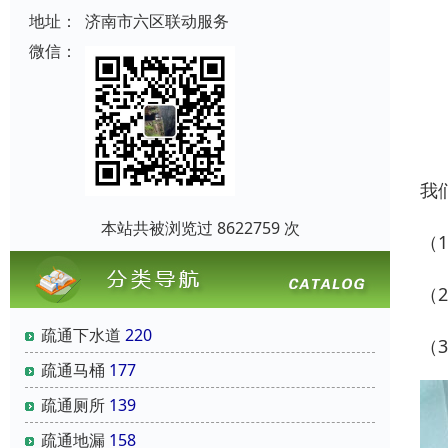
地址：
济南市六区联动服务
微信：
我
本站共被浏览过 8622759 次
（
（
疏通下水道
220
（
疏通马桶
177
疏通厕所
139
疏通地漏
158