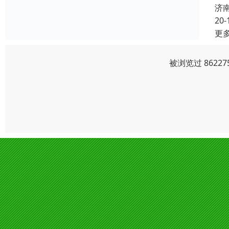
济
20-
更
被浏览过 8622