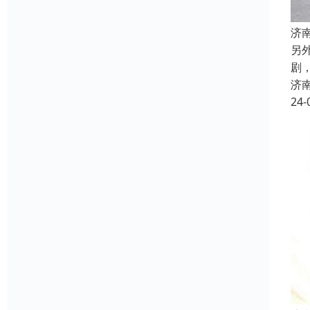
济
另
剧
济
24-