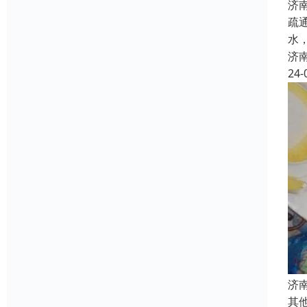
济
疏
水
济
24-
济
其