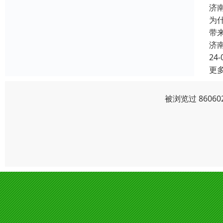
济
为
带
济
24-
更
被浏览过 8606